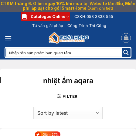
CTKM tháng 6: Giảm ngay 10% khi mua tại Website lần đầu, Miễn
phí lắp đặt cho gói SmartHome
(Xem chi tiết)
Bỏ
Catalogue Online
CSKH:
058 3838 555
qua
Tư vấn giải pháp
Công Trình Thi Công
nội
dung
nhiệt ẩm aqara
FILTER
Giảm 27%