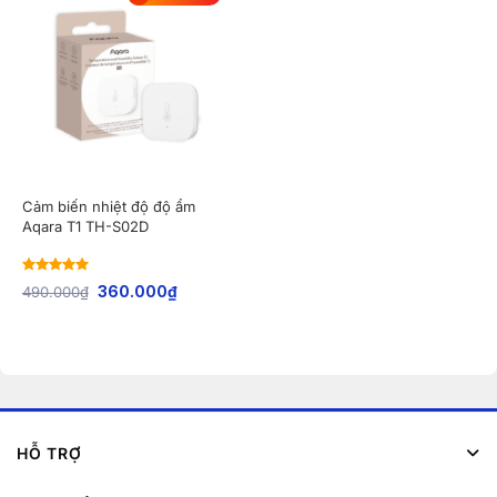
Cảm biến nhiệt độ độ ẩm
Aqara T1 TH-S02D
Rated
5
out
490.000
₫
360.000
₫
of 5
HỖ TRỢ