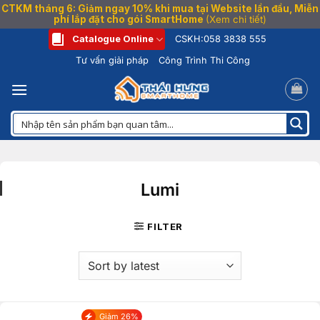
CTKM tháng 6: Giảm ngay 10% khi mua tại Website lần đầu, Miễn
phí lắp đặt cho gói SmartHome
(Xem chi tiết)
Bỏ
Catalogue Online
CSKH:
058 3838 555
qua
Tư vấn giải pháp
Công Trình Thi Công
nội
dung
Lumi
FILTER
Giảm 26%