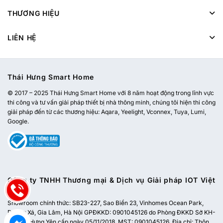
THƯƠNG HIỆU
LIÊN HỆ
Thái Hưng Smart Home
© 2017 – 2025 Thái Hưng Smart Home với 8 năm hoạt động trong lĩnh vực
thi công và tư vấn giải pháp thiết bị nhà thông minh, chúng tôi hiện thi công
giải pháp đến từ các thương hiệu: Aqara, Yeelight, Vconnex, Tuya, Lumi,
Google.
Công ty TNHH Thương mại & Dịch vụ Giải pháp IOT Việt
Nam
Showroom chính thức:
SB23-227, Sao Biển 23, Vinhomes Ocean Park,
Dương Xá, Gia Lâm, Hà Nội
GPĐKKD: 0901045126 do Phòng ĐKKD Sở KH-
ĐT tỉnh Hưng Yên cấp ngày 05/11/2018. MST: 0901045126. Địa chỉ: Thôn