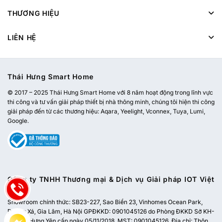
THƯƠNG HIỆU
LIÊN HỆ
Thái Hưng Smart Home
© 2017 – 2025 Thái Hưng Smart Home với 8 năm hoạt động trong lĩnh vực
thi công và tư vấn giải pháp thiết bị nhà thông minh, chúng tôi hiện thi công
giải pháp đến từ các thương hiệu: Aqara, Yeelight, Vconnex, Tuya, Lumi,
Google.
Công ty TNHH Thương mại & Dịch vụ Giải pháp IOT Việt
Nam
Showroom chính thức:
SB23-227, Sao Biển 23, Vinhomes Ocean Park,
Dương Xá, Gia Lâm, Hà Nội
GPĐKKD: 0901045126 do Phòng ĐKKD Sở KH-
ĐT tỉnh Hưng Yên cấp ngày 05/11/2018. MST: 0901045126. Địa chỉ: Thôn