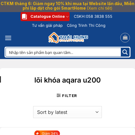
CTKM tháng 6: Giảm ngay 10% khi mua tại Website lần đầu, Miễn
phí lắp đặt cho gói SmartHome
(Xem chi tiết)
Bỏ
Catalogue Online
CSKH:
058 3838 555
qua
Tư vấn giải pháp
Công Trình Thi Công
nội
dung
lõi khóa aqara u200
FILTER
Giảm 34%