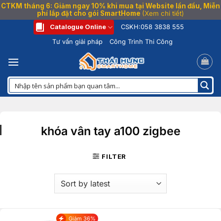
CTKM tháng 6: Giảm ngay 10% khi mua tại Website lần đầu, Miễn
phí lắp đặt cho gói SmartHome
(Xem chi tiết)
Bỏ
Catalogue Online
CSKH:
058 3838 555
qua
Tư vấn giải pháp
Công Trình Thi Công
nội
dung
khóa vân tay a100 zigbee
FILTER
Giảm 36%