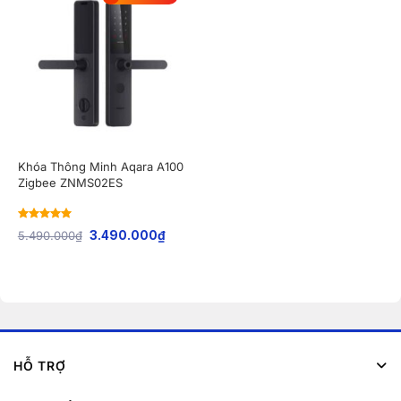
Khóa Thông Minh Aqara A100
Zigbee ZNMS02ES
Rated
5
out
5.490.000
₫
3.490.000
₫
of 5
HỖ TRỢ