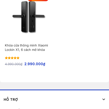
Khóa cửa thông minh Xiaomi
Lockin X1, 6 cách mở khóa
Rated
4.93
4.990.000
₫
2.990.000
₫
out of 5
HỖ TRỢ