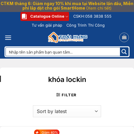
CTKM tháng 6: Giảm ngay 10% khi mua tại Website lần đầu, Miễn
phí lắp đặt cho gói SmartHome
(Xem chi tiết)
Bỏ
Catalogue Online
CSKH:
058 3838 555
qua
Tư vấn giải pháp
Công Trình Thi Công
nội
dung
khóa lockin
FILTER
Giảm 40%