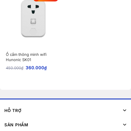
Ổ cắm thông minh wifi
Hunonic SK01
450.000
₫
360.000
₫
HỖ TRỢ
SẢN PHẨM