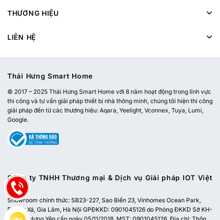
THƯƠNG HIỆU
LIÊN HỆ
Thái Hưng Smart Home
© 2017 – 2025 Thái Hưng Smart Home với 8 năm hoạt động trong lĩnh vực
thi công và tư vấn giải pháp thiết bị nhà thông minh, chúng tôi hiện thi công
giải pháp đến từ các thương hiệu: Aqara, Yeelight, Vconnex, Tuya, Lumi,
Google.
Công ty TNHH Thương mại & Dịch vụ Giải pháp IOT Việt
Nam
Showroom chính thức:
SB23-227, Sao Biển 23, Vinhomes Ocean Park,
Dương Xá, Gia Lâm, Hà Nội
GPĐKKD: 0901045126 do Phòng ĐKKD Sở KH-
ĐT tỉnh Hưng Yên cấp ngày 05/11/2018. MST: 0901045126. Địa chỉ: Thôn