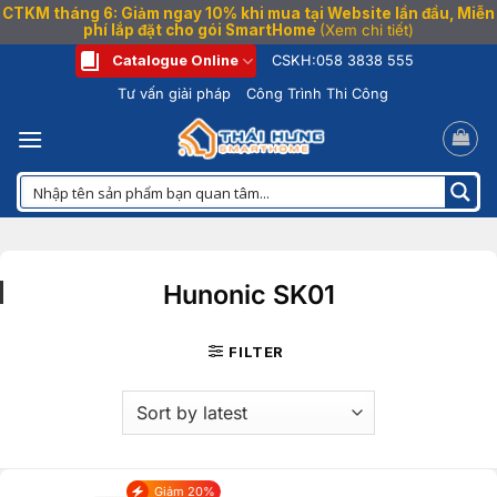
CTKM tháng 6: Giảm ngay 10% khi mua tại Website lần đầu, Miễn
phí lắp đặt cho gói SmartHome
(Xem chi tiết)
Bỏ
Catalogue Online
CSKH:
058 3838 555
qua
Tư vấn giải pháp
Công Trình Thi Công
nội
dung
Hunonic SK01
FILTER
Giảm 20%