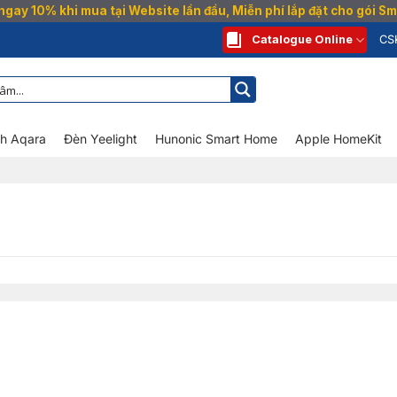
gay 10% khi mua tại Website lần đầu, Miễn phí lắp đặt cho gói 
Catalogue Online
CS
nh Aqara
Đèn Yeelight
Hunonic Smart Home
Apple HomeKit