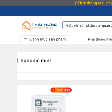
CTKM tháng 6: Giảm n
Bỏ
qua
nội
dung
Danh mục sản phẩm
Nhà thông mi
hunonic mini
Giảm 33%