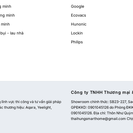
g minh
Google
ông minh
Ecovacs
 minh
Hunonic
bụi - lau nhà
Lockin
Philips
Công ty TNHH Thương mại &
ĩnh vực thi công và tư vấn giải pháp
Showroom chính thức:
SB23-227, Sao
ác thương hiệu: Aqara, Yeelight,
GPĐKKD: 0901045126 do Phòng ĐKKD
0901045126. Địa chỉ: Thôn Như Quỳnh
thaihungsmarthome@gmail.com
Chị