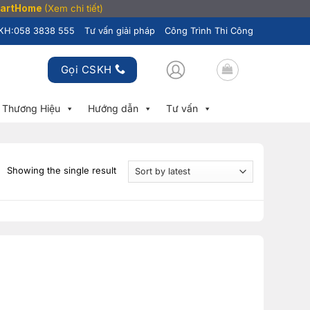
SmartHome
(Xem chi tiết)
KH:
058 3838 555
Tư vấn giải pháp
Công Trình Thi Công
Gọi CSKH
Thương Hiệu
Hướng dẫn
Tư vấn
Showing the single result