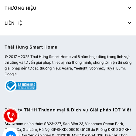
THƯƠNG HIỆU
LIÊN HỆ
Thái Hưng Smart Home
© 2017 – 2025 Thái Hưng Smart Home với 8 năm hoạt động trong lĩnh vực
thi công và tư vấn giải pháp thiết bị nhà thông minh, chúng tôi hiện thi công
giải pháp đến từ các thương hiệu: Aqara, Yeelight, Vconnex, Tuya, Lumi,
Google.
Công ty TNHH Thương mại & Dịch vụ Giải pháp IOT Việt
Nam
Showroom chính thức:
SB23-227, Sao Biển 23, Vinhomes Ocean Park,
Dương Xá, Gia Lâm, Hà Nội
GPĐKKD: 0901045126 do Phòng ĐKKD Sở KH-
ĐT tỉnh Hưng Yên cấp ngày 05/11/2018. MST: 0901045126. Địa chỉ: Thôn