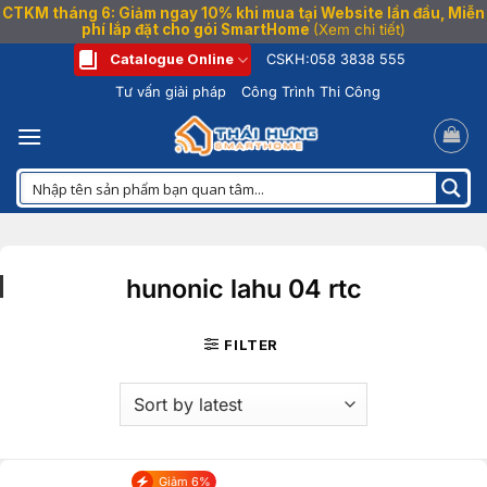
CTKM tháng 6: Giảm ngay 10% khi mua tại Website lần đầu, Miễn
phí lắp đặt cho gói SmartHome
(Xem chi tiết)
Bỏ
Catalogue Online
CSKH:
058 3838 555
qua
Tư vấn giải pháp
Công Trình Thi Công
nội
dung
hunonic lahu 04 rtc
FILTER
Giảm 6%