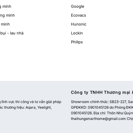
g minh
Google
ông minh
Ecovacs
 minh
Hunonic
bụi - lau nhà
Lockin
Philips
Công ty TNHH Thương mại &
ĩnh vực thi công và tư vấn giải pháp
Showroom chính thức:
SB23-227, Sao
ác thương hiệu: Aqara, Yeelight,
GPĐKKD: 0901045126 do Phòng ĐKKD
0901045126. Địa chỉ: Thôn Như Quỳnh
thaihungsmarthome@gmail.com
Chị