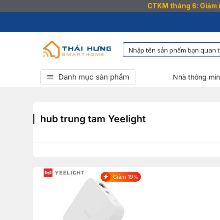
CTKM tháng 6: Giảm n
Bỏ
qua
nội
dung
Danh mục sản phẩm
Nhà thông mi
hub trung tam Yeelight
Giảm 19%