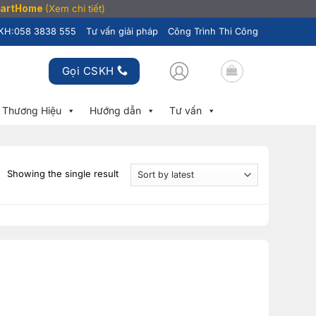
SmartHome
(Xem chi tiết)
KH:
058 3838 555
Tư vấn giải pháp
Công Trình Thi Công
Gọi CSKH
Thương Hiệu
Hướng dẫn
Tư vấn
Showing the single result