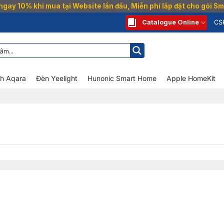
gay 10% khi mua tại Website lần đầu, Miễn phí lắp đặt cho gói 
Catalogue Online
CS
nh Aqara
Đèn Yeelight
Hunonic Smart Home
Apple HomeKit