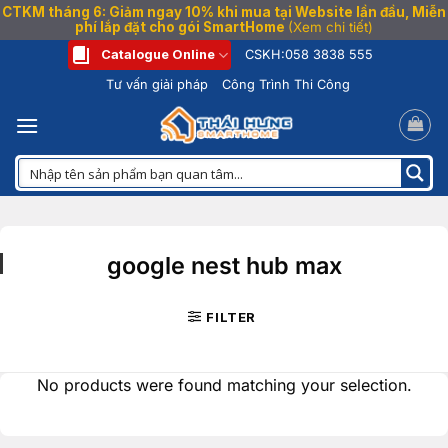
CTKM tháng 6: Giảm ngay 10% khi mua tại Website lần đầu, Miễn
phí lắp đặt cho gói SmartHome
(Xem chi tiết)
Bỏ
Catalogue Online
CSKH:
058 3838 555
qua
Tư vấn giải pháp
Công Trình Thi Công
nội
dung
google nest hub max
FILTER
No products were found matching your selection.