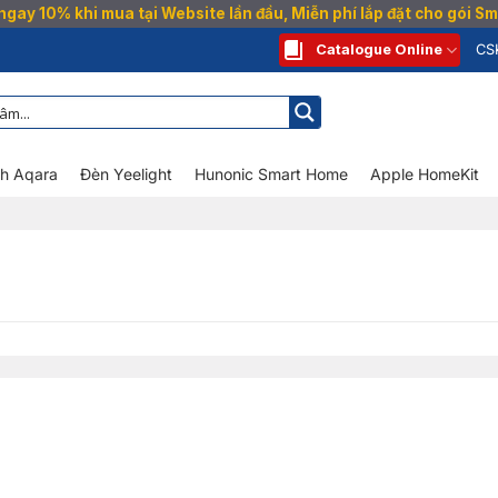
gay 10% khi mua tại Website lần đầu, Miễn phí lắp đặt cho gói 
Catalogue Online
CS
nh Aqara
Đèn Yeelight
Hunonic Smart Home
Apple HomeKit