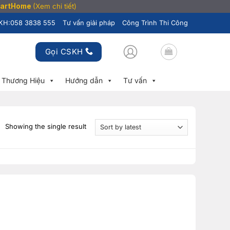
SmartHome
(Xem chi tiết)
KH:
058 3838 555
Tư vấn giải pháp
Công Trình Thi Công
Gọi CSKH
Thương Hiệu
Hướng dẫn
Tư vấn
Showing the single result