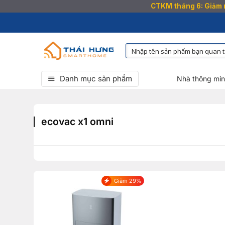
CTKM tháng 6: Giảm n
Bỏ
qua
nội
dung
Danh mục sản phẩm
Nhà thông mi
ecovac x1 omni
Giảm 29%