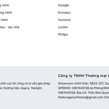
g minh
Google
ông minh
Ecovacs
 minh
Hunonic
bụi - lau nhà
Lockin
Philips
Công ty TNHH Thương mại &
ĩnh vực thi công và tư vấn giải pháp
Showroom chính thức:
SB23-227, Sao
ác thương hiệu: Aqara, Yeelight,
GPĐKKD: 0901045126 do Phòng ĐKKD
0901045126. Địa chỉ: Thôn Như Quỳnh
thaihungsmarthome@gmail.com
Chị