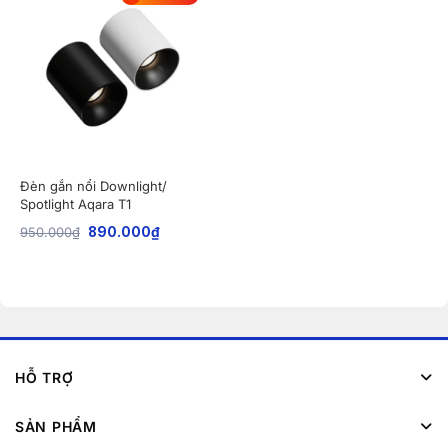
Đèn gắn nổi Downlight/
Spotlight Aqara T1
950.000
₫
890.000
₫
HỖ TRỢ
SẢN PHẨM