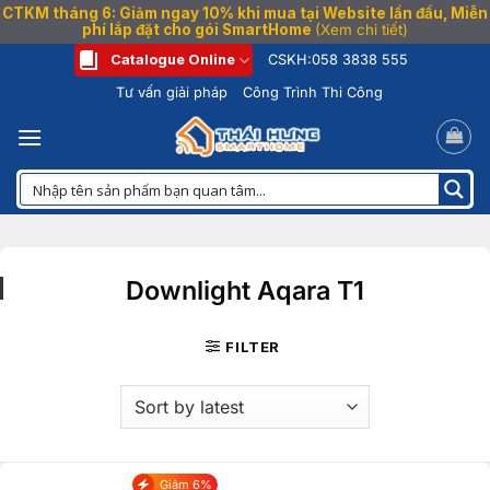
CTKM tháng 6: Giảm ngay 10% khi mua tại Website lần đầu, Miễn
phí lắp đặt cho gói SmartHome
(Xem chi tiết)
Bỏ
Catalogue Online
CSKH:
058 3838 555
qua
Tư vấn giải pháp
Công Trình Thi Công
nội
dung
Downlight Aqara T1
FILTER
Giảm 6%