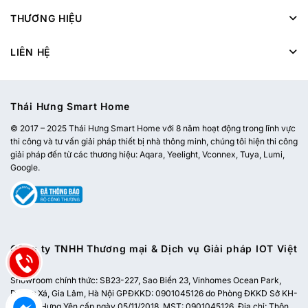
THƯƠNG HIỆU
LIÊN HỆ
Thái Hưng Smart Home
© 2017 – 2025 Thái Hưng Smart Home với 8 năm hoạt động trong lĩnh vực
thi công và tư vấn giải pháp thiết bị nhà thông minh, chúng tôi hiện thi công
giải pháp đến từ các thương hiệu: Aqara, Yeelight, Vconnex, Tuya, Lumi,
Google.
Công ty TNHH Thương mại & Dịch vụ Giải pháp IOT Việt
Nam
Showroom chính thức:
SB23-227, Sao Biển 23, Vinhomes Ocean Park,
Dương Xá, Gia Lâm, Hà Nội
GPĐKKD: 0901045126 do Phòng ĐKKD Sở KH-
ĐT tỉnh Hưng Yên cấp ngày 05/11/2018. MST: 0901045126. Địa chỉ: Thôn