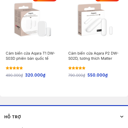
Cảm biến cửa Aqara T1 DW-
Cảm biến cửa Aqara P2 DW-
S03D phiên bản quốc tế
S02D, tương thích Matter
Rated
5
out
Rated
5
out
490.000
₫
320.000
₫
790.000
₫
550.000
₫
of 5
of 5
HỖ TRỢ