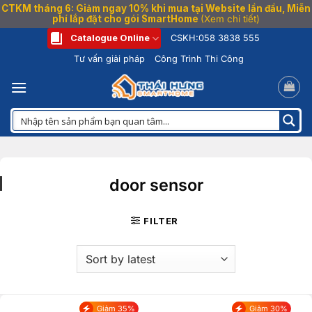
CTKM tháng 6: Giảm ngay 10% khi mua tại Website lần đầu, Miễn
phí lắp đặt cho gói SmartHome
(Xem chi tiết)
Bỏ
Catalogue Online
CSKH:
058 3838 555
qua
Tư vấn giải pháp
Công Trình Thi Công
nội
dung
door sensor
FILTER
Giảm 35%
Giảm 30%