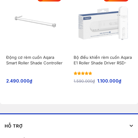
Động cơ rèm cuốn Aqara
Bộ điều khiển rèm cuốn Aqara
Smart Roller Shade Controller
E1 Roller Shade Driver RSD-
T1S CD-M03D
M01
Rated
5
out
2.490.000
₫
1.590.000
₫
1.100.000
₫
of 5
HỖ TRỢ