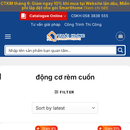
CTKM tháng 6: Giảm ngay 10% khi mua tại Website lần đầu, Miễn
phí lắp đặt cho gói SmartHome
(Xem chi tiết)
Bỏ
Catalogue Online
CSKH:
058 3838 555
qua
Tư vấn giải pháp
Công Trình Thi Công
nội
dung
động cơ rèm cuốn
FILTER
Giảm 4%
Giảm 31%