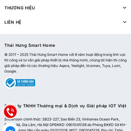
THƯƠNG HIỆU
LIÊN HỆ
Thái Hưng Smart Home
© 2017 – 2025 Thái Hưng Smart Home với 8 năm hoạt động trong lĩnh vực
thi công và tư vấn giải pháp thiết bị nhà thông minh, chúng tôi hiện thi công
giải pháp đến từ các thương hiệu: Aqara, Yeelight, Vconnex, Tuya, Lumi,
Google.
Công ty TNHH Thương mại & Dịch vụ Giải pháp IOT Việt
Nam
Showroom chính thức:
SB23-227, Sao Biển 23, Vinhomes Ocean Park,
Dương Xá, Gia Lâm, Hà Nội
GPĐKKD: 0901045126 do Phòng ĐKKD Sở KH-
ĐT tỉnh Hưng Yên cấp ngày 05/11/2018. MST: 0901045126. Địa chỉ: Thôn