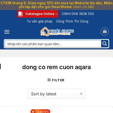
CTKM tháng 6: Giảm ngay 10% khi mua tại Website lần đầu, Miễn
phí lắp đặt cho gói SmartHome
(Xem chi tiết)
Bỏ
Catalogue Online
CSKH:
058 3838 555
qua
Tư vấn giải pháp
Công Trình Thi Công
nội
dung
dong co rem cuon aqara
FILTER
Giảm 9%