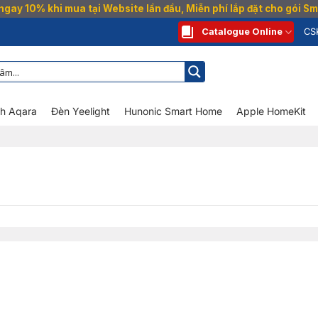
gay 10% khi mua tại Website lần đầu, Miễn phí lắp đặt cho gói 
Catalogue Online
CS
nh Aqara
Đèn Yeelight
Hunonic Smart Home
Apple HomeKit