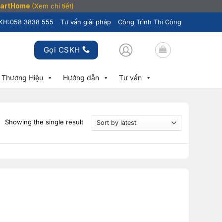
SmartHome
(Xem chi tiết)
KH:
058 3838 555
Tư vấn giải pháp
Công Trình Thi Công
Gọi CSKH
Thương Hiệu
Hướng dẫn
Tư vấn
Showing the single result