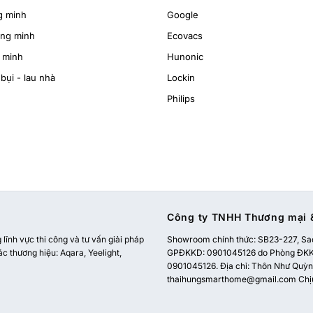
g minh
Google
ông minh
Ecovacs
 minh
Hunonic
bụi - lau nhà
Lockin
Philips
Công ty TNHH Thương mại &
ĩnh vực thi công và tư vấn giải pháp
Showroom chính thức:
SB23-227, Sao
ác thương hiệu: Aqara, Yeelight,
GPĐKKD: 0901045126 do Phòng ĐKKD
0901045126. Địa chỉ: Thôn Như Quỳnh
thaihungsmarthome@gmail.com
Chị