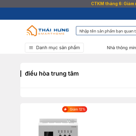
CTKM tháng 6: Giảm n
Bỏ
qua
nội
dung
Danh mục sản phẩm
Nhà thông mi
điều hòa trung tâm
Giảm 12%