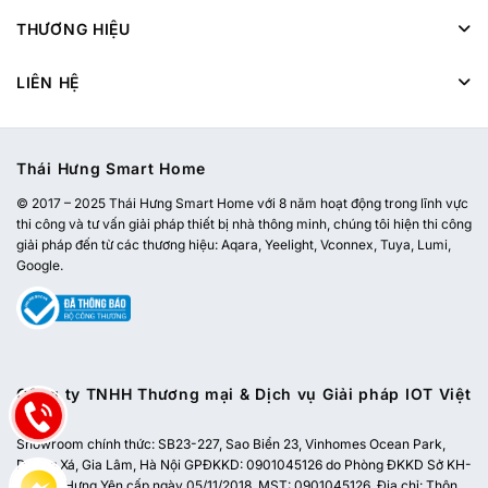
THƯƠNG HIỆU
LIÊN HỆ
Thái Hưng Smart Home
© 2017 – 2025 Thái Hưng Smart Home với 8 năm hoạt động trong lĩnh vực
thi công và tư vấn giải pháp thiết bị nhà thông minh, chúng tôi hiện thi công
giải pháp đến từ các thương hiệu: Aqara, Yeelight, Vconnex, Tuya, Lumi,
Google.
Công ty TNHH Thương mại & Dịch vụ Giải pháp IOT Việt
Nam
Showroom chính thức:
SB23-227, Sao Biển 23, Vinhomes Ocean Park,
Dương Xá, Gia Lâm, Hà Nội
GPĐKKD: 0901045126 do Phòng ĐKKD Sở KH-
ĐT tỉnh Hưng Yên cấp ngày 05/11/2018. MST: 0901045126. Địa chỉ: Thôn