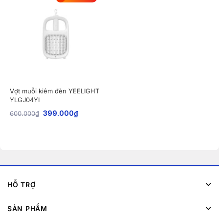
Vợt muỗi kiêm đèn YEELIGHT
YLGJ04YI
600.000
₫
399.000
₫
HỖ TRỢ
SẢN PHẨM