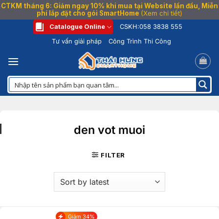
CTKM tháng 6: Giảm ngay 10% khi mua tại Website lần đầu, Miễn
phí lắp đặt cho gói SmartHome
(Xem chi tiết)
Bỏ
Catalogue Online
CSKH:
058 3838 555
qua
Tư vấn giải pháp
Công Trình Thi Công
nội
dung
den vot muoi
FILTER
Giảm 34%