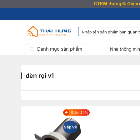
CTKM tháng 6: Giảm n
Bỏ
qua
nội
dung
Danh mục sản phẩm
Nhà thông mi
đèn rọi v1
Giảm 24%
Sắp về