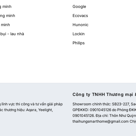
g minh
Google
ông minh
Ecovacs
 minh
Hunonic
bụi - lau nhà
Lockin
Philips
Công ty TNHH Thương mại &
ĩnh vực thi công và tư vấn giải pháp
Showroom chính thức:
SB23-227, Sao
ác thương hiệu: Aqara, Yeelight,
GPĐKKD: 0901045126 do Phòng ĐKKD
0901045126. Địa chỉ: Thôn Như Quỳnh
thaihungsmarthome@gmail.com
Chị