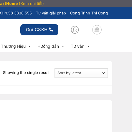
SmartHome
(Xem chi tiết)
KH:
058 3838 555
Tư vấn giải pháp
Công Trình Thi Công
Gọi CSKH
Thương Hiệu
Hướng dẫn
Tư vấn
Showing the single result