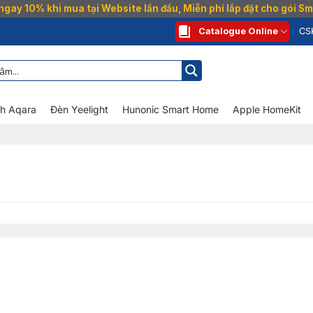
gay 10% khi mua tại Website lần đầu, Miễn phí lắp đặt cho gói 
Catalogue Online
CS
nh Aqara
Đèn Yeelight
Hunonic Smart Home
Apple HomeKit