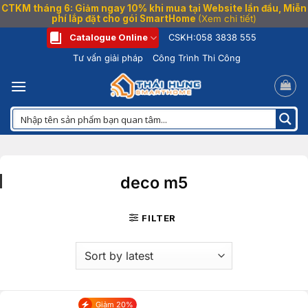
CTKM tháng 6: Giảm ngay 10% khi mua tại Website lần đầu, Miễn
phí lắp đặt cho gói SmartHome
(Xem chi tiết)
Bỏ
Catalogue Online
CSKH:
058 3838 555
qua
Tư vấn giải pháp
Công Trình Thi Công
nội
dung
deco m5
FILTER
Giảm 20%