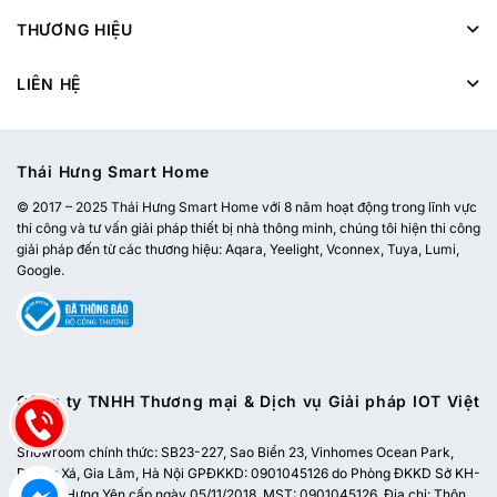
THƯƠNG HIỆU
LIÊN HỆ
Thái Hưng Smart Home
© 2017 – 2025 Thái Hưng Smart Home với 8 năm hoạt động trong lĩnh vực
thi công và tư vấn giải pháp thiết bị nhà thông minh, chúng tôi hiện thi công
giải pháp đến từ các thương hiệu: Aqara, Yeelight, Vconnex, Tuya, Lumi,
Google.
Công ty TNHH Thương mại & Dịch vụ Giải pháp IOT Việt
Nam
Showroom chính thức:
SB23-227, Sao Biển 23, Vinhomes Ocean Park,
Dương Xá, Gia Lâm, Hà Nội
GPĐKKD: 0901045126 do Phòng ĐKKD Sở KH-
ĐT tỉnh Hưng Yên cấp ngày 05/11/2018. MST: 0901045126. Địa chỉ: Thôn