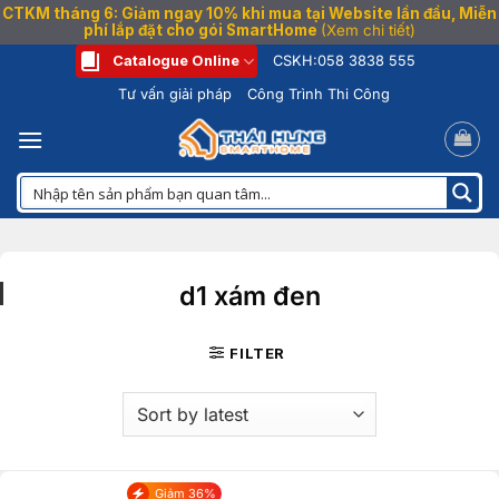
CTKM tháng 6: Giảm ngay 10% khi mua tại Website lần đầu, Miễn
phí lắp đặt cho gói SmartHome
(Xem chi tiết)
Bỏ
Catalogue Online
CSKH:
058 3838 555
qua
Tư vấn giải pháp
Công Trình Thi Công
nội
dung
d1 xám đen
FILTER
Giảm 36%