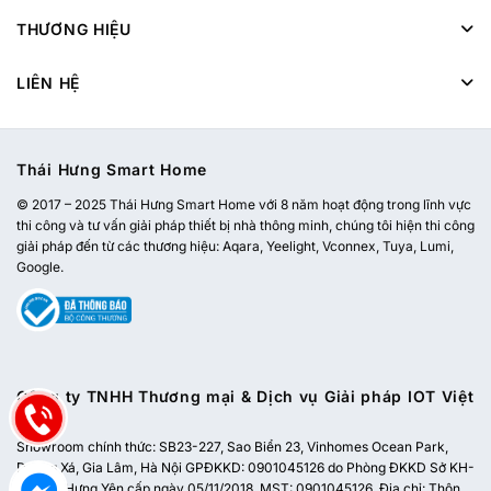
THƯƠNG HIỆU
LIÊN HỆ
Thái Hưng Smart Home
© 2017 – 2025 Thái Hưng Smart Home với 8 năm hoạt động trong lĩnh vực
thi công và tư vấn giải pháp thiết bị nhà thông minh, chúng tôi hiện thi công
giải pháp đến từ các thương hiệu: Aqara, Yeelight, Vconnex, Tuya, Lumi,
Google.
Công ty TNHH Thương mại & Dịch vụ Giải pháp IOT Việt
Nam
Showroom chính thức:
SB23-227, Sao Biển 23, Vinhomes Ocean Park,
Dương Xá, Gia Lâm, Hà Nội
GPĐKKD: 0901045126 do Phòng ĐKKD Sở KH-
ĐT tỉnh Hưng Yên cấp ngày 05/11/2018. MST: 0901045126. Địa chỉ: Thôn