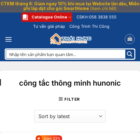
CTKM tháng 6: Giảm ngay 10% khi mua tại Website lần đầu, Miễn
phí lắp đặt cho gói SmartHome
(Xem chi tiết)
Bỏ
Catalogue Online
CSKH:
058 3838 555
qua
Tư vấn giải pháp
Công Trình Thi Công
nội
dung
công tắc thông minh hunonic
FILTER
Giảm 33%