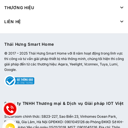
THƯƠNG HIỆU
LIÊN HỆ
Thái Hưng Smart Home
© 2017 – 2025 Thái Hưng Smart Home với 8 năm hoạt động trong lĩnh vực
thi công và tư vấn giải pháp thiết bị nhà thông minh, chúng tôi hiện thi công
giải pháp đến từ các thương hiệu: Aqara, Yeelight, Vconnex, Tuya, Lumi,
Google.
Công ty TNHH Thương mại & Dịch vụ Giải pháp IOT Việt
Nam
Showroom chính thức:
SB23-227, Sao Biển 23, Vinhomes Ocean Park,
Dương Xá, Gia Lâm, Hà Nội
GPĐKKD: 0901045126 do Phòng ĐKKD Sở KH-
ĐT tỉnh Hưng Yên cấp ngày 05/11/2018. MST: 0901045126. Địa chỉ: Thôn