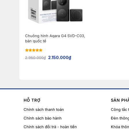
Chuông hình Aqara G4 SVD-C03,
bản quốc tế
Rated
5
out
2.150.000
₫
2.950.000
₫
of 5
HỖ TRỢ
SẢN PH
Chính sách thanh toán
Công tắc 
Chính sách bảo hành
Đèn thôn
Chính sách đổi trả - hoàn tiền
Khóa thô