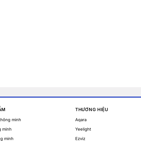
ẨM
THƯƠNG HIỆU
thông minh
Aqara
g minh
Yeelight
ng minh
Ezviz