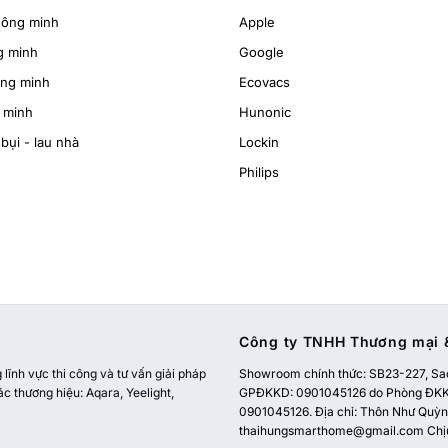
hông minh
Apple
g minh
Google
ông minh
Ecovacs
 minh
Hunonic
bụi - lau nhà
Lockin
Philips
Công ty TNHH Thương mại &
ĩnh vực thi công và tư vấn giải pháp
Showroom chính thức:
SB23-227, Sao
ác thương hiệu: Aqara, Yeelight,
GPĐKKD: 0901045126 do Phòng ĐKKD
0901045126. Địa chỉ: Thôn Như Quỳnh
thaihungsmarthome@gmail.com
Chị