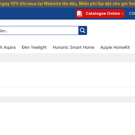
gay 10% khi mua tại Website lần đầu, Miễn phí lắp đặt cho gói 
Catalogue Online
CS
nh Aqara
Đèn Yeelight
Hunonic Smart Home
Apple HomeKit