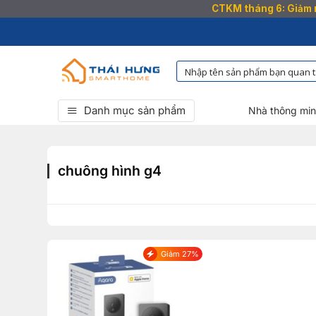
CTKM tháng 6: Giảm n
Bỏ
qua
nội
dung
Danh mục sản phẩm
Nhà thông mi
chuông hình g4
Giảm 27%