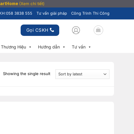
SmartHome
(Xem chi tiết)
KH:
058 3838 555
Tư vấn giải pháp
Công Trình Thi Công
Gọi CSKH
Thương Hiệu
Hướng dẫn
Tư vấn
Showing the single result