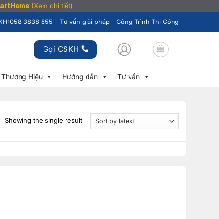
SmartHome
(Xem chi tiết)
KH:
058 3838 555
Tư vấn giải pháp
Công Trình Thi Công
Gọi CSKH
Thương Hiệu
Hướng dẫn
Tư vấn
Showing the single result