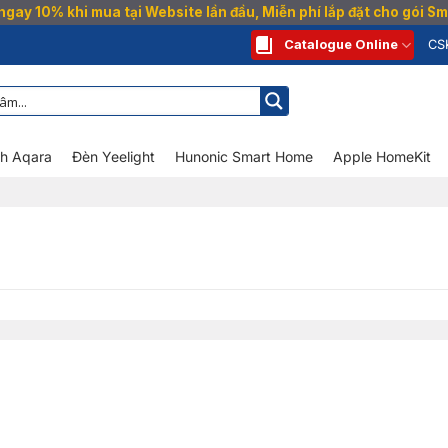
gay 10% khi mua tại Website lần đầu, Miễn phí lắp đặt cho gói 
Catalogue Online
CS
nh Aqara
Đèn Yeelight
Hunonic Smart Home
Apple HomeKit