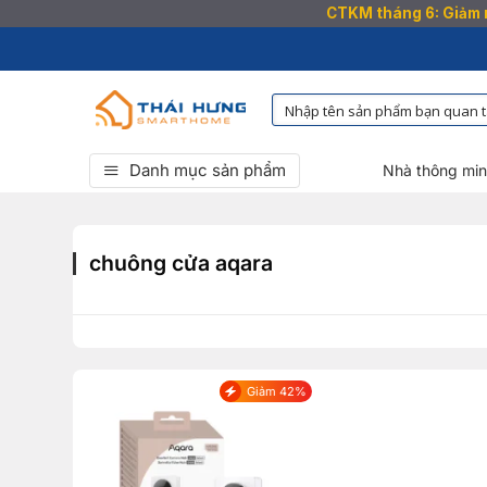
CTKM tháng 6: Giảm n
Bỏ
qua
nội
dung
Danh mục sản phẩm
Nhà thông mi
chuông cửa aqara
Giảm 42%