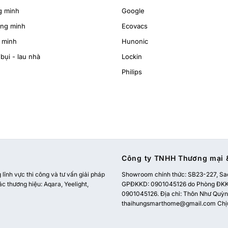
g minh
Google
ông minh
Ecovacs
 minh
Hunonic
bụi - lau nhà
Lockin
Philips
Công ty TNHH Thương mại &
ĩnh vực thi công và tư vấn giải pháp
Showroom chính thức:
SB23-227, Sao
ác thương hiệu: Aqara, Yeelight,
GPĐKKD: 0901045126 do Phòng ĐKKD
0901045126. Địa chỉ: Thôn Như Quỳnh
thaihungsmarthome@gmail.com
Chị