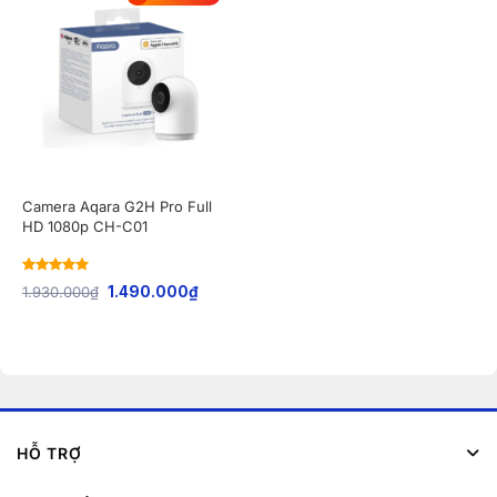
Camera Aqara G2H Pro Full
HD 1080p CH-C01
Rated
5
out
1.930.000
₫
1.490.000
₫
of 5
HỖ TRỢ