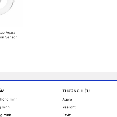
cao Aqara
ion Sensor
ẨM
THƯƠNG HIỆU
thông minh
Aqara
g minh
Yeelight
ng minh
Ezviz