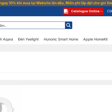
gay 10% khi mua tại Website lần đầu, Miễn phí lắp đặt cho gói 
Catalogue Online
CS
nh Aqara
Đèn Yeelight
Hunonic Smart Home
Apple HomeKit