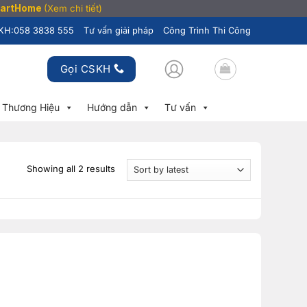
SmartHome
(Xem chi tiết)
KH:
058 3838 555
Tư vấn giải pháp
Công Trình Thi Công
Gọi CSKH
Thương Hiệu
Hướng dẫn
Tư vấn
Showing all 2 results