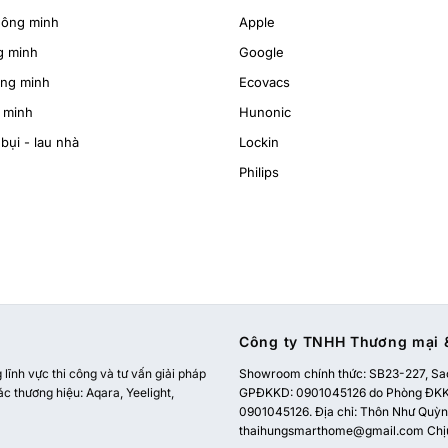
hông minh
Apple
g minh
Google
ông minh
Ecovacs
 minh
Hunonic
bụi - lau nhà
Lockin
Philips
Công ty TNHH Thương mại &
ĩnh vực thi công và tư vấn giải pháp
Showroom chính thức:
SB23-227, Sao
ác thương hiệu: Aqara, Yeelight,
GPĐKKD: 0901045126 do Phòng ĐKKD
0901045126. Địa chỉ: Thôn Như Quỳnh
thaihungsmarthome@gmail.com
Chị