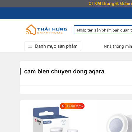
CTKM tháng 6: Giảm n
Bỏ
qua
nội
dung
Danh mục sản phẩm
Nhà thông mi
cam bien chuyen dong aqara
Giảm 27%