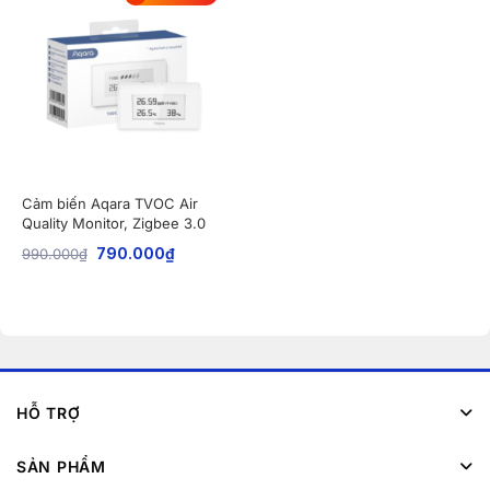
Cảm biến Aqara TVOC Air
Quality Monitor, Zigbee 3.0
AAQS-S01
990.000
₫
790.000
₫
HỖ TRỢ
SẢN PHẨM