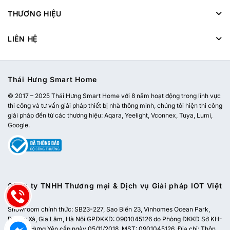
THƯƠNG HIỆU
LIÊN HỆ
Thái Hưng Smart Home
© 2017 – 2025 Thái Hưng Smart Home với 8 năm hoạt động trong lĩnh vực
thi công và tư vấn giải pháp thiết bị nhà thông minh, chúng tôi hiện thi công
giải pháp đến từ các thương hiệu: Aqara, Yeelight, Vconnex, Tuya, Lumi,
Google.
Công ty TNHH Thương mại & Dịch vụ Giải pháp IOT Việt
Nam
Showroom chính thức:
SB23-227, Sao Biển 23, Vinhomes Ocean Park,
Dương Xá, Gia Lâm, Hà Nội
GPĐKKD: 0901045126 do Phòng ĐKKD Sở KH-
ĐT tỉnh Hưng Yên cấp ngày 05/11/2018. MST: 0901045126. Địa chỉ: Thôn