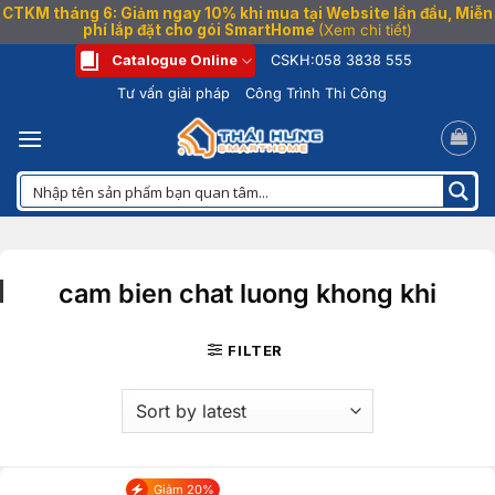
CTKM tháng 6: Giảm ngay 10% khi mua tại Website lần đầu, Miễn
phí lắp đặt cho gói SmartHome
(Xem chi tiết)
Bỏ
Catalogue Online
CSKH:
058 3838 555
qua
Tư vấn giải pháp
Công Trình Thi Công
nội
dung
cam bien chat luong khong khi
FILTER
Giảm 20%