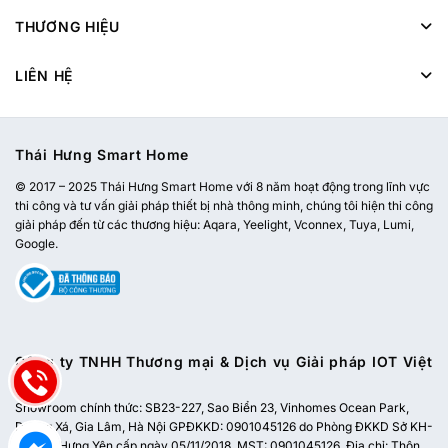
THƯƠNG HIỆU
LIÊN HỆ
Thái Hưng Smart Home
© 2017 – 2025 Thái Hưng Smart Home với 8 năm hoạt động trong lĩnh vực
thi công và tư vấn giải pháp thiết bị nhà thông minh, chúng tôi hiện thi công
giải pháp đến từ các thương hiệu: Aqara, Yeelight, Vconnex, Tuya, Lumi,
Google.
Công ty TNHH Thương mại & Dịch vụ Giải pháp IOT Việt
Nam
Showroom chính thức:
SB23-227, Sao Biển 23, Vinhomes Ocean Park,
Dương Xá, Gia Lâm, Hà Nội
GPĐKKD: 0901045126 do Phòng ĐKKD Sở KH-
ĐT tỉnh Hưng Yên cấp ngày 05/11/2018. MST: 0901045126. Địa chỉ: Thôn