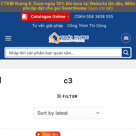
CTKM tháng 6: Giảm ngay 10% khi mua tại Website lần đầu, Miễn
phí lắp đặt cho gói SmartHome
(Xem chi tiết)
Bỏ
Catalogue Online
CSKH:
058 3838 555
qua
Tư vấn giải pháp
Công Trình Thi Công
nội
dung
c3
FILTER
Giảm 18%