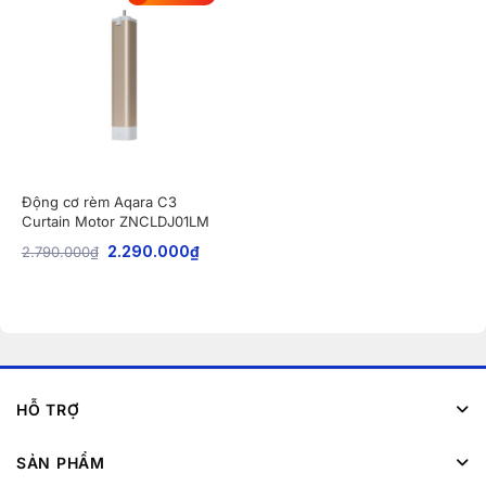
Động cơ rèm Aqara C3
Curtain Motor ZNCLDJ01LM
2.790.000
₫
2.290.000
₫
HỖ TRỢ
SẢN PHẨM