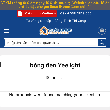
CTKM tháng 6: Giảm ngay 10% khi mua tại Website lần đầu, Miễn
phí lắp đặt cho gói SmartHome
(Xem chi tiết)
Bỏ
Catalogue Online
CSKH:
058 3838 555
qua
Tư vấn giải pháp
Công Trình Thi Công
nội
dung
bóng đèn Yeelight
FILTER
No products were found matching your selection.