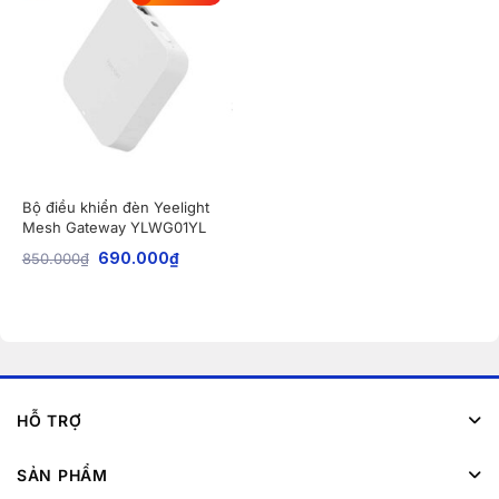
Bộ điều khiển đèn Yeelight
Mesh Gateway YLWG01YL
850.000
₫
690.000
₫
HỖ TRỢ
SẢN PHẨM