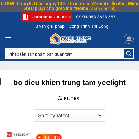
CTKM tháng 6: Giảm ngay 10% khi mua tại Website lần đầu, Miễn
phí lắp đặt cho gói SmartHome
(Xem chi tiết)
Bỏ
Catalogue Online
CSKH:
058 3838 555
qua
Tư vấn giải pháp
Công Trình Thi Công
nội
dung
bo dieu khien trung tam yeelight
FILTER
Giảm 19%