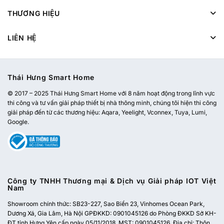
THƯƠNG HIỆU
LIÊN HỆ
Thái Hưng Smart Home
© 2017 – 2025 Thái Hưng Smart Home với 8 năm hoạt động trong lĩnh vực
thi công và tư vấn giải pháp thiết bị nhà thông minh, chúng tôi hiện thi công
giải pháp đến từ các thương hiệu: Aqara, Yeelight, Vconnex, Tuya, Lumi,
Google.
Công ty TNHH Thương mại & Dịch vụ Giải pháp IOT Việt
Nam
Showroom chính thức:
SB23-227, Sao Biển 23, Vinhomes Ocean Park,
Dương Xá, Gia Lâm, Hà Nội
GPĐKKD: 0901045126 do Phòng ĐKKD Sở KH-
ĐT tỉnh Hưng Yên cấp ngày 05/11/2018. MST: 0901045126. Địa chỉ: Thôn