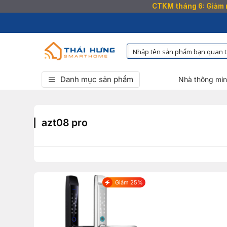
CTKM tháng 6: Giảm n
Bỏ
qua
nội
dung
Danh mục sản phẩm
Nhà thông mi
azt08 pro
Giảm 25%