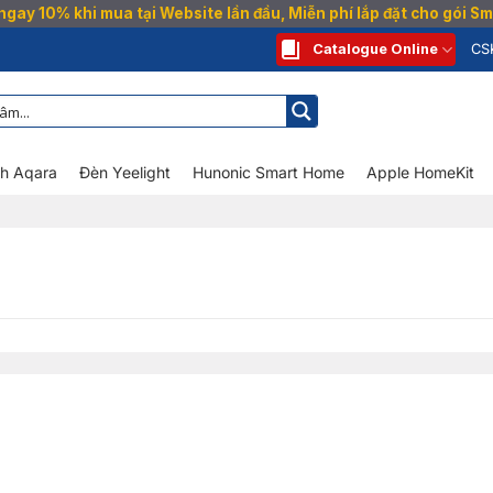
gay 10% khi mua tại Website lần đầu, Miễn phí lắp đặt cho gói 
Catalogue Online
CS
nh Aqara
Đèn Yeelight
Hunonic Smart Home
Apple HomeKit