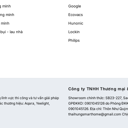
g minh
Google
ông minh
Ecovacs
 minh
Hunonic
bụi - lau nhà
Lockin
Philips
Công ty TNHH Thương mại &
ĩnh vực thi công và tư vấn giải pháp
Showroom chính thức:
SB23-227, Sao
ác thương hiệu: Aqara, Yeelight,
GPĐKKD: 0901045126 do Phòng ĐKKD
0901045126. Địa chỉ: Thôn Như Quỳnh
thaihungsmarthome@gmail.com
Chị