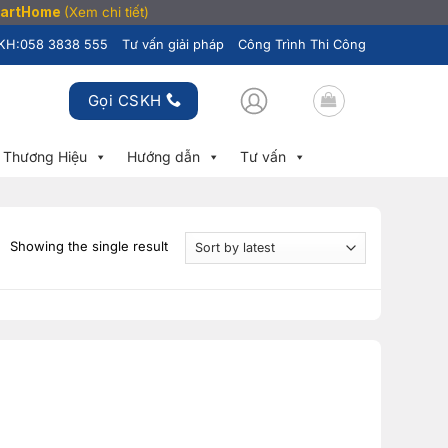
SmartHome
(Xem chi tiết)
KH:
058 3838 555
Tư vấn giải pháp
Công Trình Thi Công
Gọi CSKH
Thương Hiệu
Hướng dẫn
Tư vấn
Showing the single result