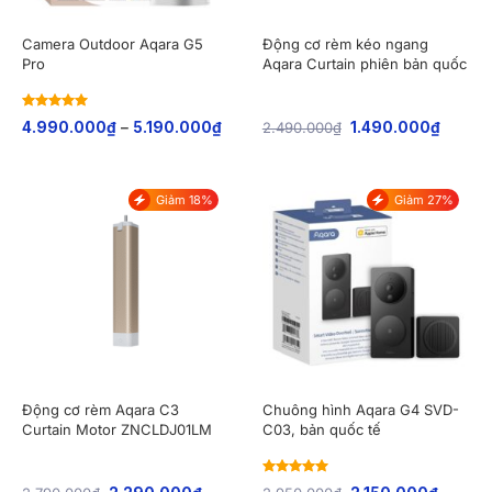
Camera Outdoor Aqara G5
Động cơ rèm kéo ngang
Pro
Aqara Curtain phiên bản quốc
tế CD-M01D
Rated
5
out
4.990.000
₫
–
5.190.000
₫
2.490.000
₫
1.490.000
₫
of 5
Giảm 18%
Giảm 27%
Động cơ rèm Aqara C3
Chuông hình Aqara G4 SVD-
Curtain Motor ZNCLDJ01LM
C03, bản quốc tế
Rated
5
out