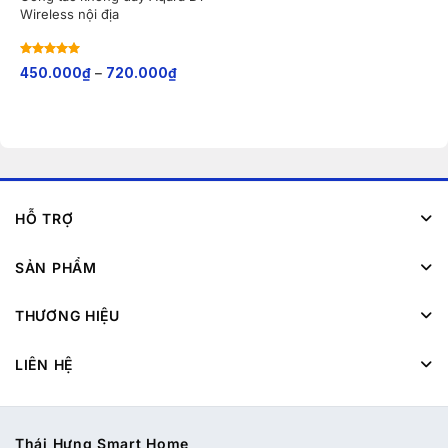
Wireless nội địa
Rated
5
out
450.000
₫
–
720.000
₫
of 5
HỖ TRỢ
SẢN PHẨM
THƯƠNG HIỆU
LIÊN HỆ
Thái Hưng Smart Home