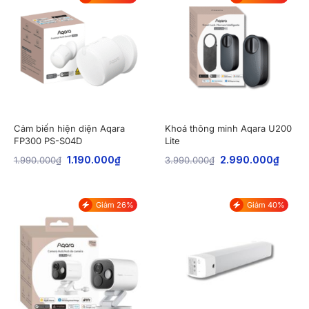
Cảm biến hiện diện Aqara
Khoá thông minh Aqara U200
FP300 PS-S04D
Lite
1.990.000
₫
1.190.000
₫
3.990.000
₫
2.990.000
₫
Giảm 26%
Giảm 40%