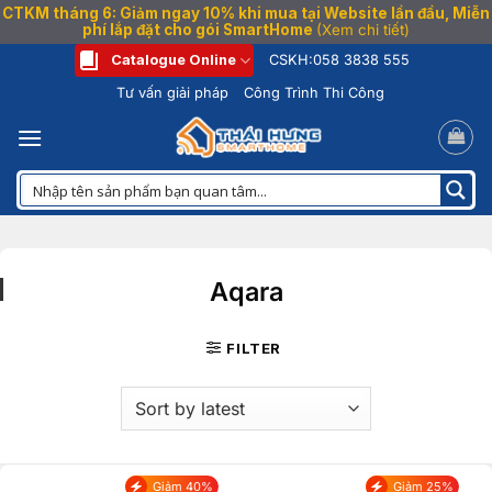
CTKM tháng 6: Giảm ngay 10% khi mua tại Website lần đầu, Miễn
phí lắp đặt cho gói SmartHome
(Xem chi tiết)
Bỏ
Catalogue Online
CSKH:
058 3838 555
qua
Tư vấn giải pháp
Công Trình Thi Công
nội
dung
Aqara
FILTER
Giảm 40%
Giảm 25%