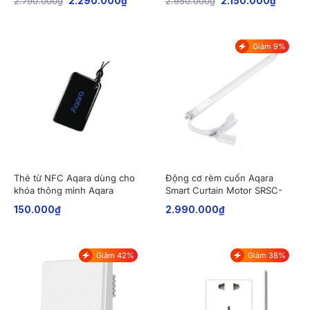
2.790.000
₫
2.290.000
₫
2.950.000
₫
2.150.000
₫
of 5
Giảm 9%
Thẻ từ NFC Aqara dùng cho
Động cơ rèm cuốn Aqara
khóa thông minh Aqara
Smart Curtain Motor SRSC-
ZNMSC11LM
M01
150.000
₫
2.990.000
₫
Giảm 42%
Giảm 38%