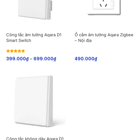
Công tắc âm tường Aqara D1
Ổ cắm âm tường Aqara Zigbee
Smart Switch
– Nội địa
Rated
5
out
399.000
₫
–
699.000
₫
490.000
₫
of 5
Công tắc không dây Aqara D1