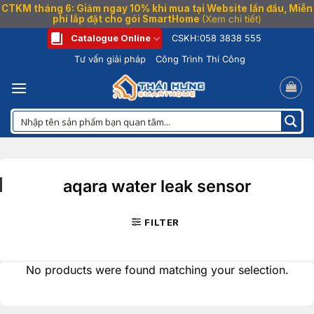
CTKM tháng 6: Giảm ngay 10% khi mua tại Website lần đầu, Miễn
phí lắp đặt cho gói SmartHome
(Xem chi tiết)
Bỏ
Catalogue Online
CSKH:
058 3838 555
qua
Tư vấn giải pháp
Công Trình Thi Công
nội
dung
aqara water leak sensor
FILTER
No products were found matching your selection.