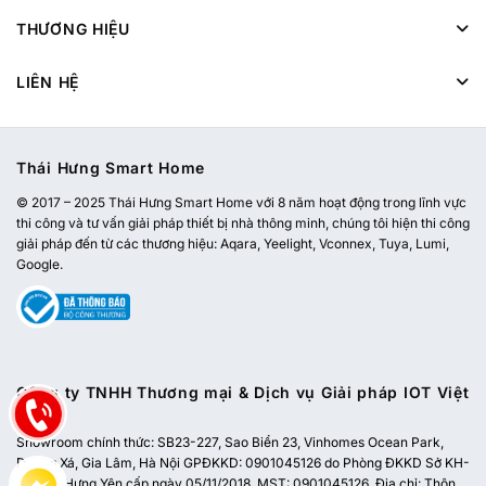
THƯƠNG HIỆU
LIÊN HỆ
Thái Hưng Smart Home
© 2017 – 2025 Thái Hưng Smart Home với 8 năm hoạt động trong lĩnh vực
thi công và tư vấn giải pháp thiết bị nhà thông minh, chúng tôi hiện thi công
giải pháp đến từ các thương hiệu: Aqara, Yeelight, Vconnex, Tuya, Lumi,
Google.
Công ty TNHH Thương mại & Dịch vụ Giải pháp IOT Việt
Nam
Showroom chính thức:
SB23-227, Sao Biển 23, Vinhomes Ocean Park,
Dương Xá, Gia Lâm, Hà Nội
GPĐKKD: 0901045126 do Phòng ĐKKD Sở KH-
ĐT tỉnh Hưng Yên cấp ngày 05/11/2018. MST: 0901045126. Địa chỉ: Thôn