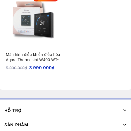
Màn hình điều khiển điều hòa
Aqara Thermostat W400 WT-
A01D (VRF)
5.990.000
₫
3.990.000
₫
HỖ TRỢ
SẢN PHẨM