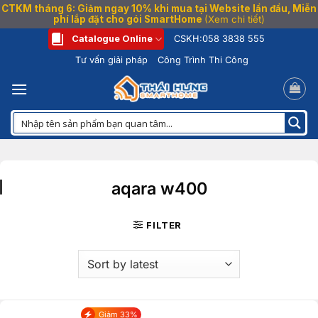
CTKM tháng 6: Giảm ngay 10% khi mua tại Website lần đầu, Miễn
phí lắp đặt cho gói SmartHome
(Xem chi tiết)
Bỏ
Catalogue Online
CSKH:
058 3838 555
qua
Tư vấn giải pháp
Công Trình Thi Công
nội
dung
aqara w400
FILTER
Giảm 33%