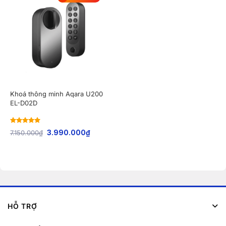
Khoá thông minh Aqara U200
EL-D02D
Rated
5
out
7.150.000
₫
3.990.000
₫
of 5
HỖ TRỢ