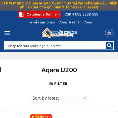
CTKM tháng 6: Giảm ngay 10% khi mua tại Website lần đầu, Miễn
phí lắp đặt cho gói SmartHome
(Xem chi tiết)
Bỏ
Catalogue Online
CSKH:
058 3838 555
qua
Tư vấn giải pháp
Công Trình Thi Công
nội
dung
Aqara U200
FILTER
Giảm 44%