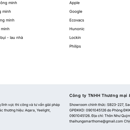
hông minh
Apple
g minh
Google
ông minh
Ecovacs
 minh
Hunonic
bụi - lau nhà
Lockin
Philips
Công ty TNHH Thương mại &
ĩnh vực thi công và tư vấn giải pháp
Showroom chính thức:
SB23-227, Sao
ác thương hiệu: Aqara, Yeelight,
GPĐKKD: 0901045126 do Phòng ĐKKD
0901045126. Địa chỉ: Thôn Như Quỳnh
thaihungsmarthome@gmail.com
Chị