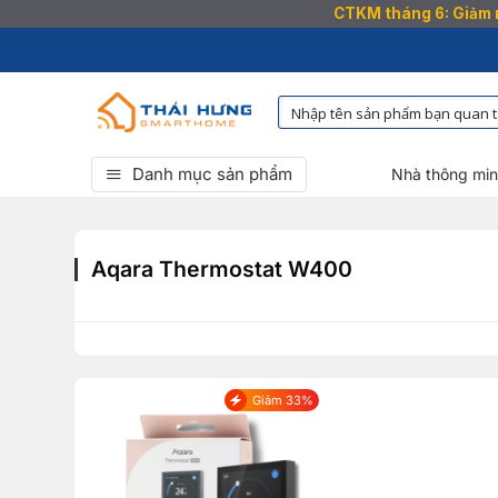
CTKM tháng 6: Giảm n
Bỏ
qua
nội
dung
Danh mục sản phẩm
Nhà thông mi
Aqara Thermostat W400
Giảm 33%