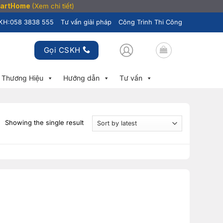
SmartHome
(Xem chi tiết)
KH:
058 3838 555
Tư vấn giải pháp
Công Trình Thi Công
Gọi CSKH
Thương Hiệu
Hướng dẫn
Tư vấn
Showing the single result