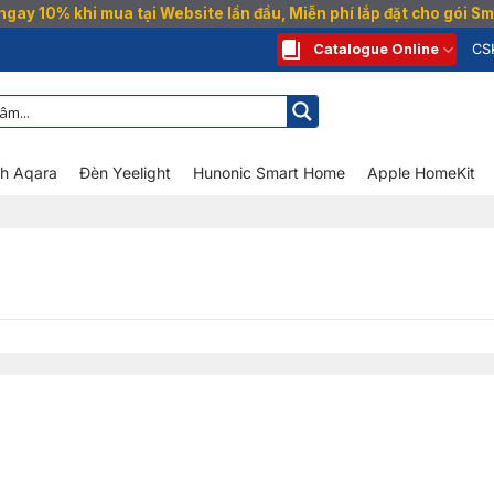
gay 10% khi mua tại Website lần đầu, Miễn phí lắp đặt cho gói 
Catalogue Online
CS
nh Aqara
Đèn Yeelight
Hunonic Smart Home
Apple HomeKit