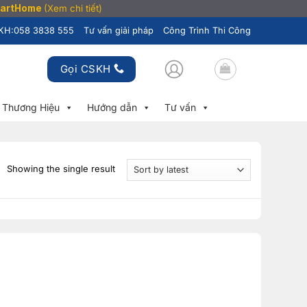
SmartHome
(Xem chi tiết)
KH:
058 3838 555
Tư vấn giải pháp
Công Trình Thi Công
Gọi CSKH
Thương Hiệu
Hướng dẫn
Tư vấn
Showing the single result