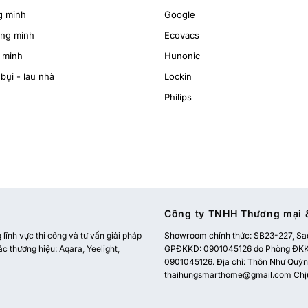
g minh
Google
ông minh
Ecovacs
 minh
Hunonic
bụi - lau nhà
Lockin
Philips
Công ty TNHH Thương mại &
ĩnh vực thi công và tư vấn giải pháp
Showroom chính thức:
SB23-227, Sao
ác thương hiệu: Aqara, Yeelight,
GPĐKKD: 0901045126 do Phòng ĐKKD
0901045126. Địa chỉ: Thôn Như Quỳnh
thaihungsmarthome@gmail.com
Chị