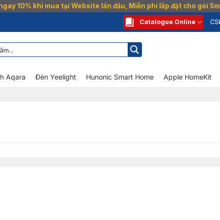
gay 10% khi mua tại Website lần đầu, Miễn phí lắp đặt cho gói 
Catalogue Online
CS
nh Aqara
Đèn Yeelight
Hunonic Smart Home
Apple HomeKit