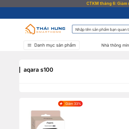
CTKM tháng 6: Giảm n
Bỏ
qua
nội
dung
Danh mục sản phẩm
Nhà thông mi
aqara s100
Giảm 33%