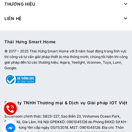
THƯƠNG HIỆU
LIÊN HỆ
Thái Hưng Smart Home
© 2017 – 2025 Thái Hưng Smart Home với 8 năm hoạt động trong lĩnh vực
thi công và tư vấn giải pháp thiết bị nhà thông minh, chúng tôi hiện thi công
giải pháp đến từ các thương hiệu: Aqara, Yeelight, Vconnex, Tuya, Lumi,
Google.
Công ty TNHH Thương mại & Dịch vụ Giải pháp IOT Việt
Nam
Showroom chính thức:
SB23-227, Sao Biển 23, Vinhomes Ocean Park,
Dương Xá, Gia Lâm, Hà Nội
GPĐKKD: 0901045126 do Phòng ĐKKD Sở KH-
ĐT tỉnh Hưng Yên cấp ngày 05/11/2018. MST: 0901045126. Địa chỉ: Thôn