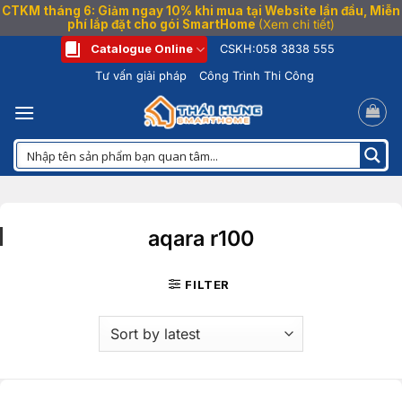
CTKM tháng 6: Giảm ngay 10% khi mua tại Website lần đầu, Miễn
phí lắp đặt cho gói SmartHome
(Xem chi tiết)
Bỏ
Catalogue Online
CSKH:
058 3838 555
qua
Tư vấn giải pháp
Công Trình Thi Công
nội
dung
aqara r100
FILTER