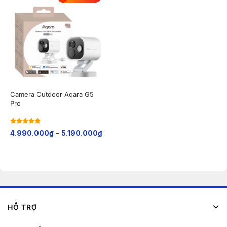
Camera Outdoor Aqara G5
Pro
Rated
5
out
4.990.000
₫
–
5.190.000
₫
of 5
HỖ TRỢ