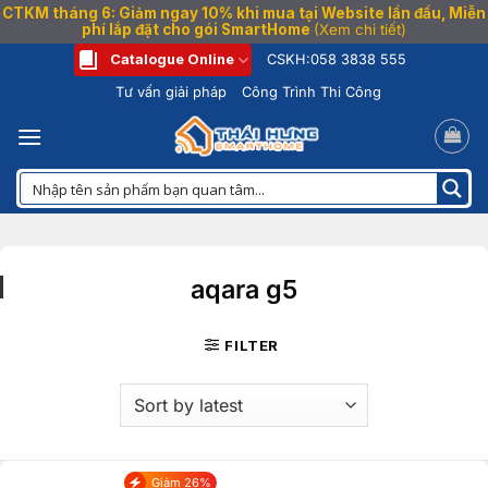
CTKM tháng 6: Giảm ngay 10% khi mua tại Website lần đầu, Miễn
phí lắp đặt cho gói SmartHome
(Xem chi tiết)
Bỏ
Catalogue Online
CSKH:
058 3838 555
qua
Tư vấn giải pháp
Công Trình Thi Công
nội
dung
aqara g5
FILTER
Giảm 26%