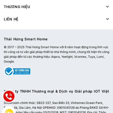
THƯƠNG HIỆU
LIÊN HỆ
Thái Hưng Smart Home
© 2017 – 2025 Thái Hưng Smart Home với 8 năm hoạt động trong lĩnh vực
thi công và tư vấn giải pháp thiết bị nhà thông minh, chúng tôi hiện thi công
giải pháp đến từ các thương hiệu: Aqara, Yeelight, Vconnex, Tuya, Lumi,
Google.
Công ty TNHH Thương mại & Dịch vụ Giải pháp IOT Việt
Nam
Showroom chính thức:
SB23-227, Sao Biển 23, Vinhomes Ocean Park,
Dương Xá, Gia Lâm, Hà Nội
GPĐKKD: 0901045126 do Phòng ĐKKD Sở KH-
ĐT tỉnh Hưng Yên cấp ngày 05/11/2018. MST: 0901045126. Địa chỉ: Thôn