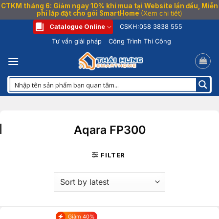
CTKM tháng 6: Giảm ngay 10% khi mua tại Website lần đầu, Miễn
phí lắp đặt cho gói SmartHome
(Xem chi tiết)
Bỏ
Catalogue Online
CSKH:
058 3838 555
qua
Tư vấn giải pháp
Công Trình Thi Công
nội
dung
Aqara FP300
FILTER
Giảm 40%