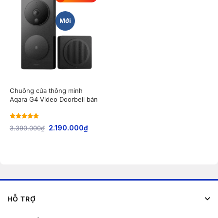
Mới
Chuông cửa thông minh
Aqara G4 Video Doorbell bản
nội địa
Rated
5
out
3.390.000
₫
2.190.000
₫
of 5
HỖ TRỢ