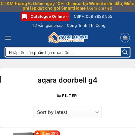
CTKM tháng 6: Giảm ngay 10% khi mua tại Website lần đầu, Miễn
phí lắp đặt cho gói SmartHome
(Xem chi tiết)
Bỏ
Catalogue Online
CSKH:
058 3838 555
qua
Tư vấn giải pháp
Công Trình Thi Công
nội
dung
aqara doorbell g4
FILTER
Giảm 35%