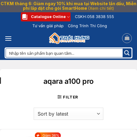
CTKM tháng 6: Giảm ngay 10% khi mua tại Website lần đầu, Miễn
phí lắp đặt cho gói SmartHome
(Xem chi tiết)
Bỏ
Catalogue Online
CSKH:
058 3838 555
qua
Tư vấn giải pháp
Công Trình Thi Công
nội
dung
aqara a100 pro
FILTER
Giảm 36%