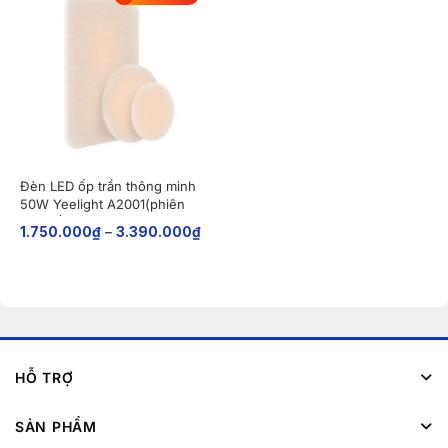
Đèn LED ốp trần thông minh
50W Yeelight A2001(phiên
bản Bầu trời sao)
1.750.000
₫
–
3.390.000
₫
HỖ TRỢ
SẢN PHẨM