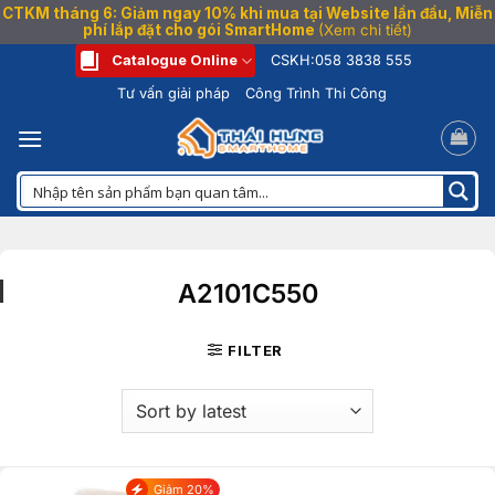
CTKM tháng 6: Giảm ngay 10% khi mua tại Website lần đầu, Miễn
phí lắp đặt cho gói SmartHome
(Xem chi tiết)
Bỏ
Catalogue Online
CSKH:
058 3838 555
qua
Tư vấn giải pháp
Công Trình Thi Công
nội
dung
A2101C550
FILTER
Giảm 20%