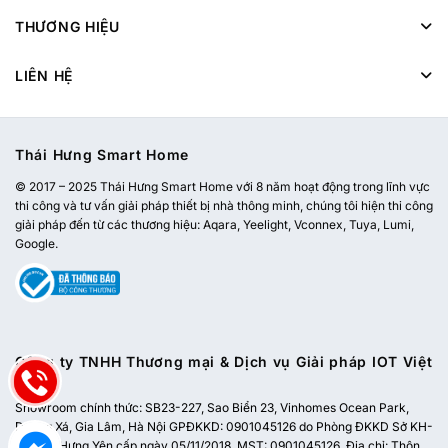
THƯƠNG HIỆU
LIÊN HỆ
Thái Hưng Smart Home
© 2017 – 2025 Thái Hưng Smart Home với 8 năm hoạt động trong lĩnh vực
thi công và tư vấn giải pháp thiết bị nhà thông minh, chúng tôi hiện thi công
giải pháp đến từ các thương hiệu: Aqara, Yeelight, Vconnex, Tuya, Lumi,
Google.
Công ty TNHH Thương mại & Dịch vụ Giải pháp IOT Việt
Nam
Showroom chính thức:
SB23-227, Sao Biển 23, Vinhomes Ocean Park,
Dương Xá, Gia Lâm, Hà Nội
GPĐKKD: 0901045126 do Phòng ĐKKD Sở KH-
ĐT tỉnh Hưng Yên cấp ngày 05/11/2018. MST: 0901045126. Địa chỉ: Thôn