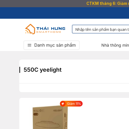
CTKM tháng 6: Giảm n
Bỏ
qua
nội
dung
Danh mục sản phẩm
Nhà thông mi
550C yeelight
Giảm 11%