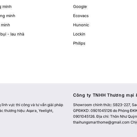
g minh
Google
ông minh
Ecovacs
 minh
Hunonic
bụi - lau nhà
Lockin
Philips
Công ty TNHH Thương mại &
ĩnh vực thi công và tư vấn giải pháp
Showroom chính thức:
SB23-227, Sao
ác thương hiệu: Aqara, Yeelight,
GPĐKKD: 0901045126 do Phòng ĐKKD
0901045126. Địa chỉ: Thôn Như Quỳnh
thaihungsmarthome@gmail.com
Chị