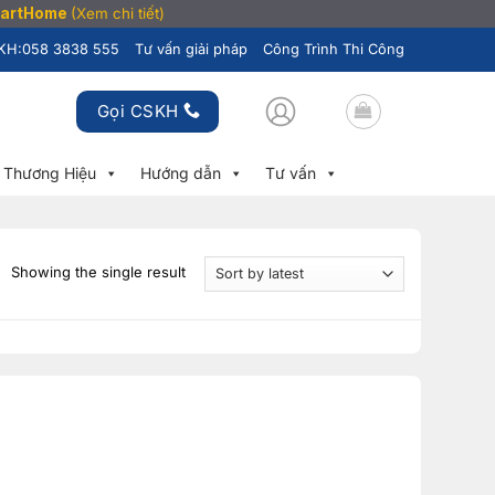
SmartHome
(Xem chi tiết)
KH:
058 3838 555
Tư vấn giải pháp
Công Trình Thi Công
Gọi CSKH
Thương Hiệu
Hướng dẫn
Tư vấn
Showing the single result