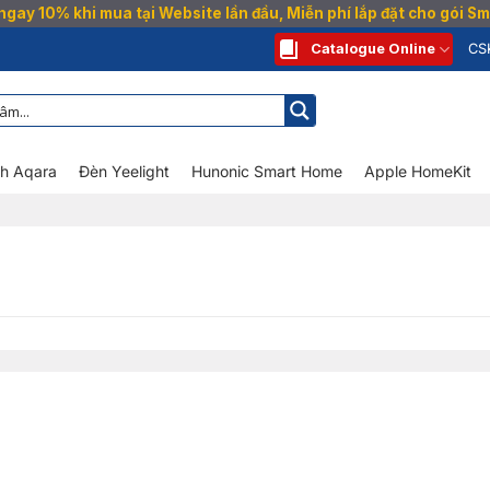
gay 10% khi mua tại Website lần đầu, Miễn phí lắp đặt cho gói 
Catalogue Online
CS
nh Aqara
Đèn Yeelight
Hunonic Smart Home
Apple HomeKit