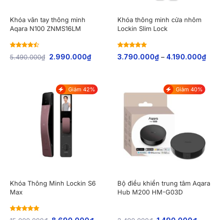
Khóa vân tay thông minh
Khóa thông minh cửa nhôm
Aqara N100 ZNMS16LM
Lockin Slim Lock
Rated
Rated
5
out
5.490.000
₫
2.990.000
₫
3.790.000
₫
–
4.190.000
₫
4.44
out
of 5
of 5
Giảm 42%
Giảm 40%
Khóa Thông Minh Lockin S6
Bộ điều khiển trung tâm Aqara
Max
Hub M200 HM-G03D
Rated
5
out