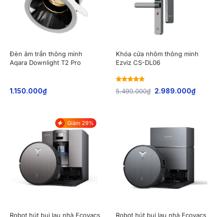
Đèn âm trần thông minh
Khóa cửa nhôm thông minh
Aqara Downlight T2 Pro
Ezviz CS-DL06
Rated
4.71
1.150.000
₫
5.490.000
₫
2.989.000
₫
out of 5
Giảm 29%
Robot hút bụi lau nhà Ecovacs
Robot hút bụi lau nhà Ecovacs