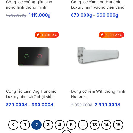
Công tắc chống giật bình
Công tắc cảm ứng Hunonic
nóng lạnh thông minh
Luxury hình vuông viền vàng
Hunonic Luxury viền vàng
1.500.000
₫
1.115.000
₫
870.000
₫
–
990.000
₫
Giảm 13%
Giảm 22%
Công tắc cảm ứng Hunonic
Động cơ rèm Wifi thông minh
Luxury hình chữ nhật viền
Hunonic
vàng
870.000
₫
–
990.000
₫
2.950.000
₫
2.300.000
₫
1
2
3
4
5
…
13
14
15