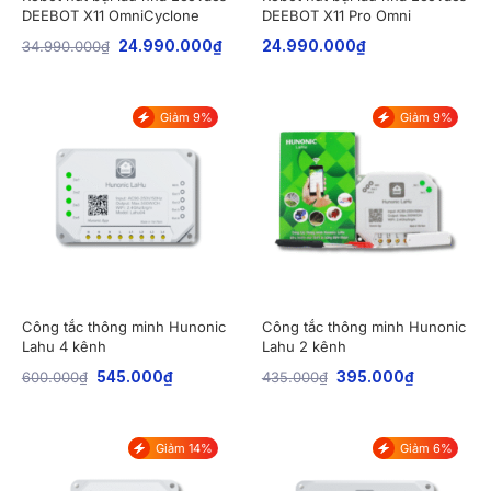
DEEBOT X11 OmniCyclone
DEEBOT X11 Pro Omni
34.990.000
₫
24.990.000
₫
24.990.000
₫
Giảm 9%
Giảm 9%
Công tắc thông minh Hunonic
Công tắc thông minh Hunonic
Lahu 4 kênh
Lahu 2 kênh
600.000
₫
545.000
₫
435.000
₫
395.000
₫
Giảm 14%
Giảm 6%