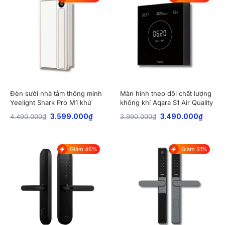
Đèn sưởi nhà tắm thông minh
Màn hình theo dõi chất lượng
Yeelight Shark Pro M1 khử
không khí Aqara S1 Air Quality
trùng Plasma
Monitor Panel
4.490.000
₫
3.599.000
₫
3.990.000
₫
3.490.000
₫
Giảm 46%
Giảm 31%