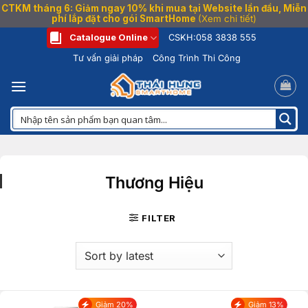
CTKM tháng 6: Giảm ngay 10% khi mua tại Website lần đầu, Miễn
phí lắp đặt cho gói SmartHome
(Xem chi tiết)
Bỏ
Catalogue Online
CSKH:
058 3838 555
qua
Tư vấn giải pháp
Công Trình Thi Công
nội
dung
Thương Hiệu
FILTER
Giảm 20%
Giảm 13%