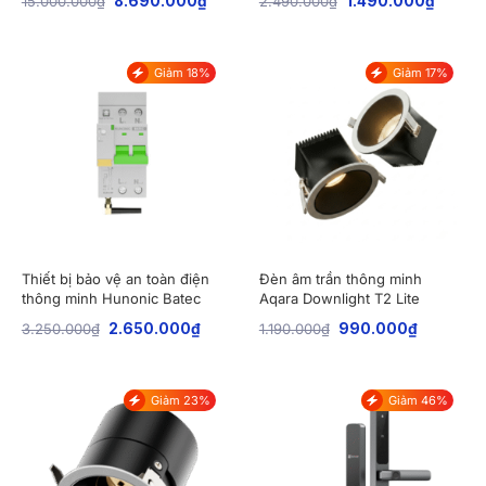
15.000.000
₫
8.690.000
₫
2.490.000
₫
1.490.000
₫
of 5
Giảm 18%
Giảm 17%
Thiết bị bảo vệ an toàn điện
Đèn âm trần thông minh
thông minh Hunonic Batec
Aqara Downlight T2 Lite
3.250.000
₫
2.650.000
₫
1.190.000
₫
990.000
₫
Giảm 23%
Giảm 46%