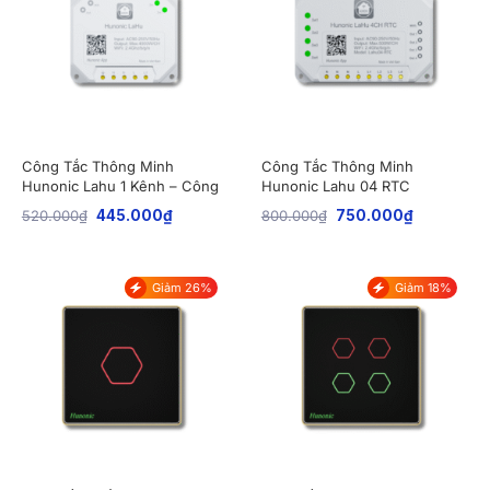
Công Tắc Thông Minh
Công Tắc Thông Minh
Hunonic Lahu 1 Kênh – Công
Hunonic Lahu 04 RTC
Suất Lớn 4000W
520.000
₫
445.000
₫
800.000
₫
750.000
₫
Giảm 26%
Giảm 18%