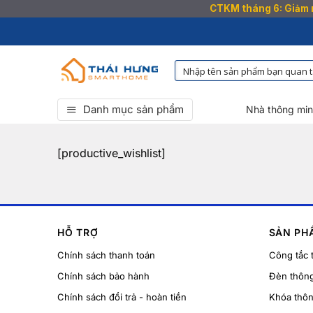
CTKM tháng 6: Giảm n
Bỏ
qua
nội
dung
Danh mục sản phẩm
Nhà thông mi
[productive_wishlist]
HỖ TRỢ
SẢN PH
Chính sách thanh toán
Công tắc 
Chính sách bảo hành
Đèn thôn
Chính sách đổi trả - hoàn tiền
Khóa thô