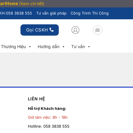
SmartHome
(Xem chi tiết)
KH:
058 3838 555
Tư vấn giải pháp
Công Trình Thi Công
Gọi CSKH
Thương Hiệu
Hướng dẫn
Tư vấn
LIÊN HỆ
Hỗ trợ Khách hàng:
Giờ làm việc:
8h - 18h
Hotline:
058 3838 555