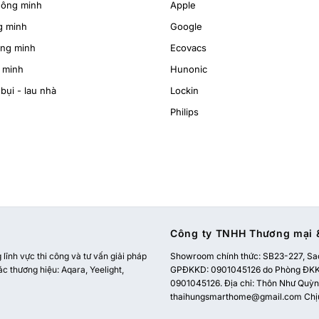
hông minh
Apple
g minh
Google
ông minh
Ecovacs
 minh
Hunonic
bụi - lau nhà
Lockin
Philips
Công ty TNHH Thương mại &
ĩnh vực thi công và tư vấn giải pháp
Showroom chính thức:
SB23-227, Sao
ác thương hiệu: Aqara, Yeelight,
GPĐKKD: 0901045126 do Phòng ĐKKD
0901045126. Địa chỉ: Thôn Như Quỳnh
thaihungsmarthome@gmail.com
Chị