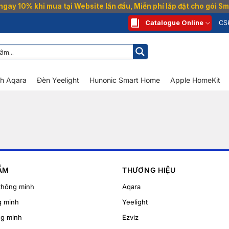
gay 10% khi mua tại Website lần đầu, Miễn phí lắp đặt cho gói 
Catalogue Online
CS
nh Aqara
Đèn Yeelight
Hunonic Smart Home
Apple HomeKit
ẨM
THƯƠNG HIỆU
thông minh
Aqara
g minh
Yeelight
ng minh
Ezviz