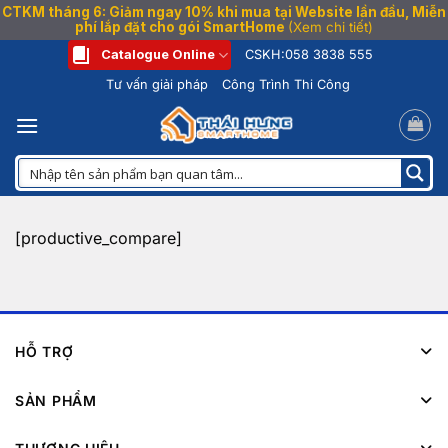
CTKM tháng 6: Giảm ngay 10% khi mua tại Website lần đầu, Miễn
phí lắp đặt cho gói SmartHome
(Xem chi tiết)
Bỏ
Catalogue Online
CSKH:
058 3838 555
qua
Tư vấn giải pháp
Công Trình Thi Công
nội
dung
[productive_compare]
HỖ TRỢ
SẢN PHẨM