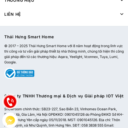
THƯƠNG HIỆU
LIÊN HỆ
Thái Hưng Smart Home
© 2017 – 2025 Thái Hưng Smart Home với 8 năm hoạt động trong lĩnh vực
thi công và tư vấn giải pháp thiết bị nhà thông minh, chúng tôi hiện thi công
giải pháp đến từ các thương hiệu: Aqara, Yeelight, Vconnex, Tuya, Lumi,
Google.
Công ty TNHH Thương mại & Dịch vụ Giải pháp IOT Việt
Nam
Showroom chính thức:
SB23-227, Sao Biển 23, Vinhomes Ocean Park,
Dương Xá, Gia Lâm, Hà Nội
GPĐKKD: 0901045126 do Phòng ĐKKD Sở KH-
ĐT tỉnh Hưng Yên cấp ngày 05/11/2018. MST: 0901045126. Địa chỉ: Thôn
Như Quỳnh, xã Như Quỳnh, tỉnh Hưng Yên. SĐT: 058 3838 555 Email: