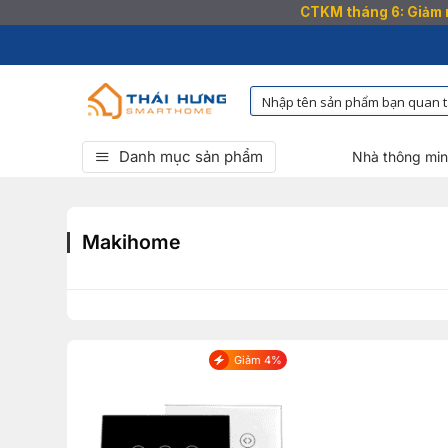
CTKM tháng 6: Giảm n
Bỏ
qua
nội
dung
Danh mục sản phẩm
Nhà thông mi
Makihome
Giảm 4%