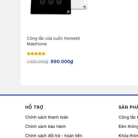
Công tắc cửa cuốn Homekit
MakiHome
Rated
5
out
990.000
₫
1.030.000
₫
of 5
HỖ TRỢ
SẢN PH
Chính sách thanh toán
Công tắc 
Chính sách bảo hành
Đèn thôn
Chính sách đổi trả - hoàn tiền
Khóa thô