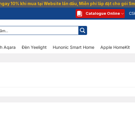
gay 10% khi mua tại Website lần đầu, Miễn phí lắp đặt cho gói 
Catalogue Online
CS
nh Aqara
Đèn Yeelight
Hunonic Smart Home
Apple HomeKit