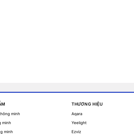
ẨM
THƯƠNG HIỆU
thông minh
Aqara
g minh
Yeelight
ng minh
Ezviz