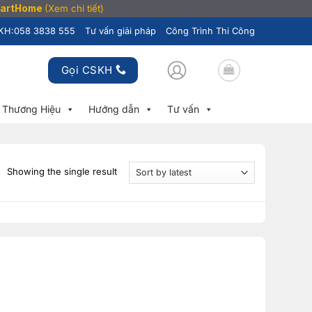
SmartHome
(Xem chi tiết)
KH:
058 3838 555
Tư vấn giải pháp
Công Trình Thi Công
Gọi CSKH
Thương Hiệu
Hướng dẫn
Tư vấn
Showing the single result