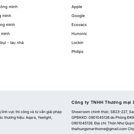
hông minh
Apple
g minh
Google
ông minh
Ecovacs
 minh
Hunonic
bụi - lau nhà
Lockin
Philips
Công ty TNHH Thương mại &
ĩnh vực thi công và tư vấn giải pháp
Showroom chính thức:
SB23-227, Sao
ác thương hiệu: Aqara, Yeelight,
GPĐKKD: 0901045126 do Phòng ĐKKD
0901045126. Địa chỉ: Thôn Như Quỳnh
thaihungsmarthome@gmail.com
Chị