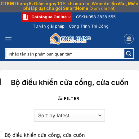
CTKM tháng 6: Giảm ngay 10% khi mua tại Website lần đầu, Miễn
phí lắp đặt cho gói SmartHome
(Xem chi tiết)
Bỏ
Catalogue Online
CSKH:
058 3838 555
qua
Tư vấn giải pháp
Công Trình Thi Công
nội
dung
Bộ điều khiển cửa cổng, cửa cuốn
FILTER
Bộ điều khiển cửa cổng, cửa cuốn