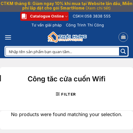
CTKM tháng 6: Giảm ngay 10% khi mua tại Website lần đầu, Miễn
phí lắp đặt cho gói SmartHome
(Xem chi tiết)
Bỏ
Catalogue Online
CSKH:
058 3838 555
qua
Tư vấn giải pháp
Công Trình Thi Công
nội
dung
Công tăc cửa cuốn Wifi
FILTER
No products were found matching your selection.