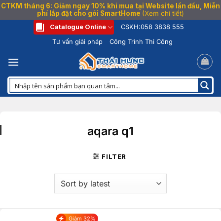
CTKM tháng 6: Giảm ngay 10% khi mua tại Website lần đầu, Miễn
phí lắp đặt cho gói SmartHome
(Xem chi tiết)
Bỏ
Catalogue Online
CSKH:
058 3838 555
qua
Tư vấn giải pháp
Công Trình Thi Công
nội
dung
aqara q1
FILTER
Giảm 32%