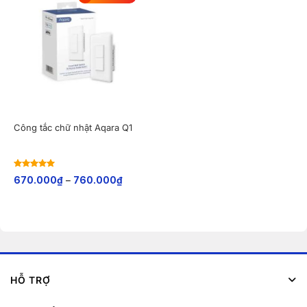
Công tắc chữ nhật Aqara Q1
Rated
5
out
670.000
₫
–
760.000
₫
of 5
HỖ TRỢ